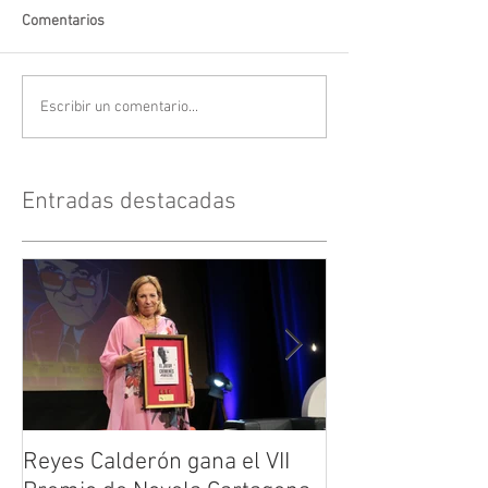
Comentarios
Escribir un comentario...
Entradas destacadas
Reyes Calderón gana el VII
Huérfanos de s