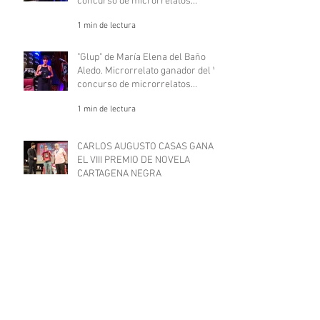
concurso de microrrelatos
negros, "Deje aquí su sombrero".
1 min de lectura
"Glup" de María Elena del Baño
Aledo. Microrrelato ganador del VII
concurso de microrrelatos
negros, "Deje aquí su sombrero"
1 min de lectura
CARLOS AUGUSTO CASAS GANA
EL VIII PREMIO DE NOVELA
CARTAGENA NEGRA
3 min de lectura
LORENZO SILVA Y VANESSA
ARRABAL, PRIMEROSPREMIADOS
EN CARTAGENA NEGRA
1 min de lectura
"DESTROZADOS" DE ISABEL
FERRANDO NOGUERA Y JORGE