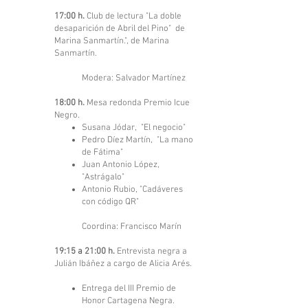
17:00 h.
Club de lectura "La doble
desaparición de Abril del Pino" de
Marina Sanmartín.", de Marina
Sanmartín.
Modera: Salvador Martínez
18:00 h.
Mesa redonda Premio Icue
Negro.
Susana Jódar, "El negocio"
Pedro Díez Martín, "La mano
de Fátima"
Juan Antonio López,
"Astrágalo"
Antonio Rubio, "Cadáveres
con código QR"
Coordina: Francisco Marín
19:15 a 21:00 h.
Entrevista negra a
Julián Ibáñez a cargo de Alicia Arés.
Entrega del III Premio de
Honor Cartagena Negra.