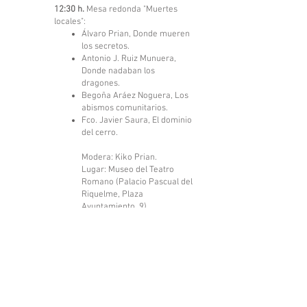
12:30 h.
Mesa redonda "Muertes
locales":
Álvaro Prian, Donde mueren
los secretos.
Antonio J. Ruiz Munuera,
Donde nadaban los
dragones.
Begoña Aráez Noguera, Los
abismos comunitarios.
Fco. Javier Saura, El dominio
del cerro.
Modera: Kiko Prian.
Lugar: Museo del Teatro
Romano (Palacio Pascual del
Riquelme, Plaza
Ayuntamiento, 9)
17:00 h.
Entrega X Premio de
Cortometrajes Cartagena Negra y
proyección del cortometraje
ganador.
Conduce: Cristóbal Terrer.