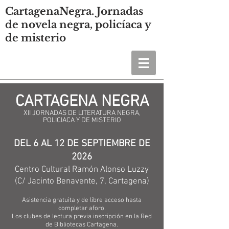
CartagenaNegra. Jornadas
de novela negra, policíaca y
de misterio
CARTAGENA NEGRA
XII JORNADAS DE LITERATURA NEGRA,
POLICIACA Y DE MISTERIO
DEL 6 AL 12 DE SEPTIEMBRE DE
2026
Centro Cultural Ramón Alonso Luzzy
(C/ Jacinto Benavente, 7, Cartagena)
Asistencia gratuita y de libre acceso hasta
completar aforo.
Los clubes de lectura previa inscripción en la Red
de Bibliotecas Cartagena.