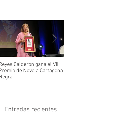
Reyes Calderón gana el VII
Huérfanos de sombra, de
D
Premio de Novela Cartagena
María Suré
R
Negra
Entradas recientes