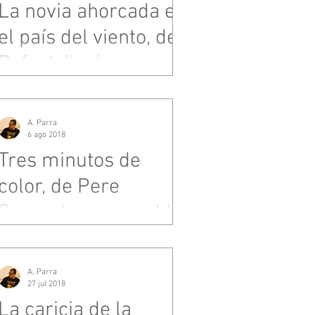
La novia ahorcada en
el país del viento, de
Rafael Jiménez.
A. Parra
6 ago 2018
Tres minutos de
color, de Pere
Cervantes, gana el II
Premio de Novela
Cartagena Negra.
A. Parra
27 jul 2018
La caricia de la