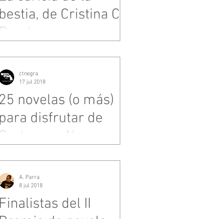
bestia, de Cristina C.
Pombo
ctnegra
17 jul 2018
25 novelas (o más)
para disfrutar de
Cartagena Negra
A. Parra
8 jul 2018
Finalistas del II