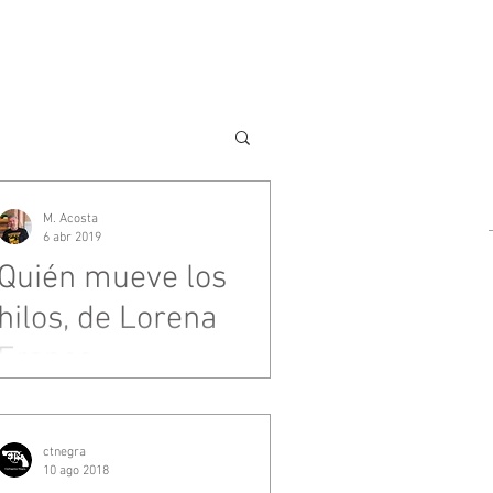
M. Acosta
6 abr 2019
Quién mueve los
hilos, de Lorena
Franco
ctnegra
10 ago 2018