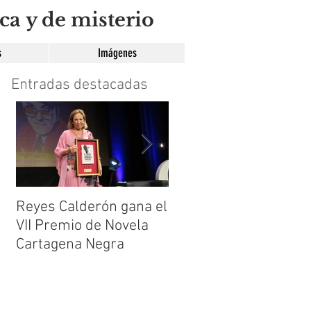
ca y de misterio
s
Imágenes
Entradas destacadas
Reyes Calderón gana el
Huérfanos de sombra
VII Premio de Novela
de María Suré
Cartagena Negra