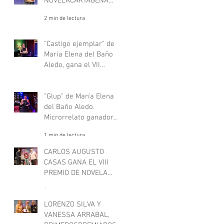
NOVELACARTAGENA
NEGRA
2 min de lectura
"Castigo ejemplar" de
María Elena del Baño
Aledo, gana el VII
concurso de
1 min de lectura
microrrelatos negros,
"Deje aquí su sombrero".
"Glup" de María Elena
del Baño Aledo.
Microrrelato ganador
del VII concurso de
1 min de lectura
microrrelatos negros,
"Deje aquí su sombrero"
CARLOS AUGUSTO
CASAS GANA EL VIII
PREMIO DE NOVELA
CARTAGENA NEGRA
3 min de lectura
LORENZO SILVA Y
VANESSA ARRABAL,