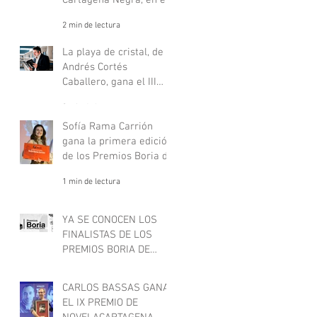
Cartagena Negra, en el
listado oficial de
2 min de lectura
festivales nacionales de
los Goya.
La playa de cristal, de
Andrés Cortés
Caballero, gana el III
Premio de Novela Philip
2 min de lectura
Marlowe
Sofía Rama Carrión
gana la primera edición
de los Premios Boria de
relato negro juvenil
1 min de lectura
YA SE CONOCEN LOS
FINALISTAS DE LOS
PREMIOS BORIA DE
RELATO NEGRO JUVENIL
1 min de lectura
CARLOS BASSAS GANA
EL IX PREMIO DE