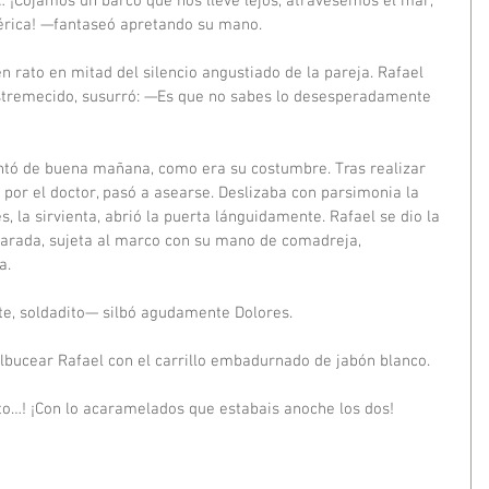
… ¡Cojamos un barco que nos lleve lejos, atravesemos el mar, 
rica! —fantaseó apretando su mano.
 rato en mitad del silencio angustiado de la pareja. Rafael 
estremecido, susurró: —Es que no sabes lo desesperadamente 
vantó de buena mañana, como era su costumbre. Tras realizar 
por el doctor, pasó a asearse. Deslizaba con parsimonia la 
, la sirvienta, abrió la puerta lánguidamente. Rafael se dio la 
, parada, sujeta al marco con su mano de comadreja, 
a.
te, soldadito— silbó agudamente Dolores.
albucear Rafael con el carrillo embadurnado de jabón blanco.
ito…! ¡Con lo acaramelados que estabais anoche los dos!