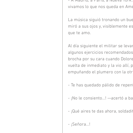
- A Madrid, a París, a Nueva York
vivamos lo que nos queda en Amé
La música siguió tronando un buen
miró a sus ojos y, visiblemente 
que te amo.
Al día siguiente el militar se le
algunos ejercicios recomendados 
brocha por su cara cuando Dolores
vuelta de inmediato y la vio allí
empuñando el plumero con la otr
- Te has quedado pálido de repen
- ¡No le consiento…! —acertó a b
- ¡Qué aires te das ahora, soldad
- ¡Señora…!