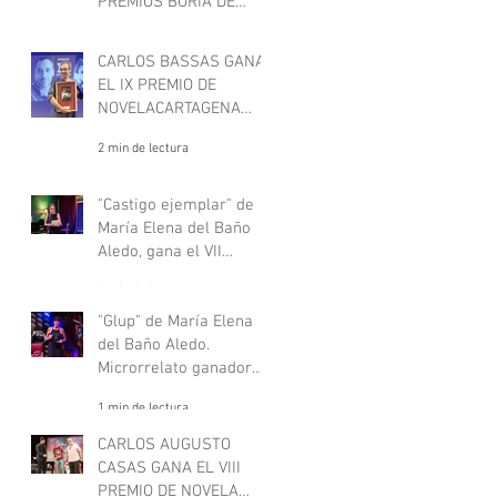
PREMIOS BORIA DE
RELATO NEGRO JUVENIL
1 min de lectura
CARLOS BASSAS GANA
EL IX PREMIO DE
NOVELACARTAGENA
NEGRA
2 min de lectura
"Castigo ejemplar" de
María Elena del Baño
Aledo, gana el VII
concurso de
1 min de lectura
microrrelatos negros,
"Deje aquí su sombrero".
"Glup" de María Elena
del Baño Aledo.
Microrrelato ganador
del VII concurso de
1 min de lectura
microrrelatos negros,
"Deje aquí su sombrero"
CARLOS AUGUSTO
CASAS GANA EL VIII
PREMIO DE NOVELA