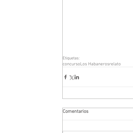
Etiquetas:
concurso
Los Habaneros
relato
Comentarios