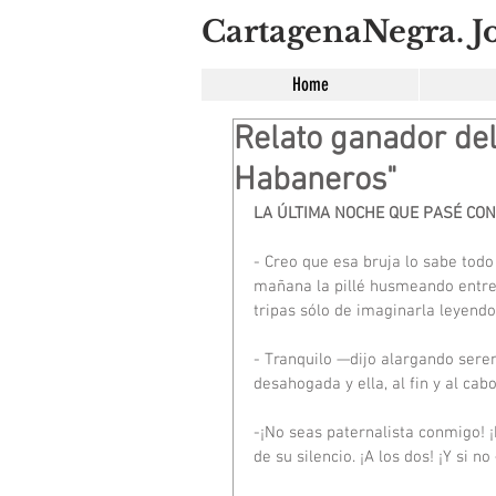
CartagenaNegra. Jo
Home
Relato ganador de
Habaneros"
LA ÚLTIMA NOCHE QUE PASÉ CON
- Creo que esa bruja lo sabe todo
mañana la pillé husmeando entre 
tripas sólo de imaginarla leyend
- Tranquilo —dijo alargando seren
desahogada y ella, al fin y al ca
-¡No seas paternalista conmigo! ¡
de su silencio. ¡A los dos! ¡Y si 