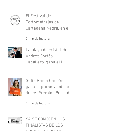
El Festival de
Cortometrajes de
Cartagena Negra, en el
listado oficial de
2 min de lectura
festivales nacionales de
los Goya.
La playa de cristal, de
Andrés Cortés
Caballero, gana el III
Premio de Novela Philip
2 min de lectura
Marlowe
Sofía Rama Carrión
gana la primera edición
de los Premios Boria de
relato negro juvenil
1 min de lectura
YA SE CONOCEN LOS
FINALISTAS DE LOS