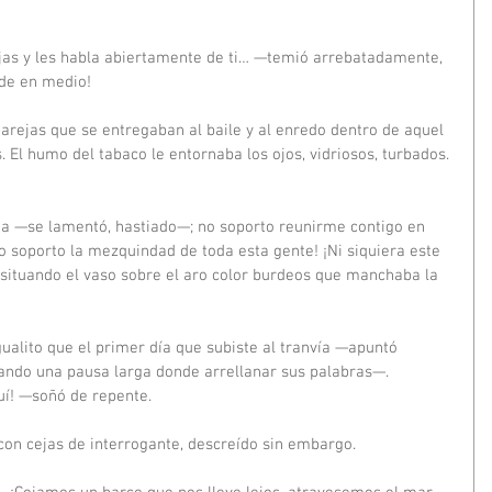
jas y les habla abiertamente de ti… —temió arrebatadamente, 
de en medio!
arejas que se entregaban al baile y al enredo dentro de aquel 
. El humo del tabaco le entornaba los ojos, vidriosos, turbados. 
a —se lamentó, hastiado—; no soporto reunirme contigo en 
o soporto la mezquindad de toda esta gente! ¡Ni siquiera este 
situando el vaso sobre el aro color burdeos que manchaba la 
gualito que el primer día que subiste al tranvía —apuntó 
jando una pausa larga donde arrellanar sus palabras—. 
í! —soñó de repente.
con cejas de interrogante, descreído sin embargo.