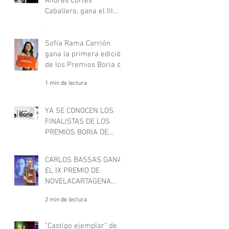
Andrés Cortés
Caballero, gana el III
Premio de Novela Philip
2 min de lectura
Marlowe
Sofía Rama Carrión
gana la primera edición
de los Premios Boria de
relato negro juvenil
1 min de lectura
YA SE CONOCEN LOS
FINALISTAS DE LOS
PREMIOS BORIA DE
RELATO NEGRO JUVENIL
1 min de lectura
CARLOS BASSAS GANA
EL IX PREMIO DE
NOVELACARTAGENA
NEGRA
2 min de lectura
"Castigo ejemplar" de