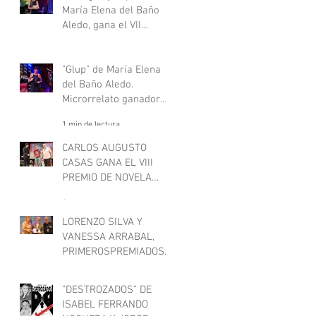
María Elena del Baño
Aledo, gana el VII
concurso de
1 min de lectura
microrrelatos negros,
"Deje aquí su sombrero".
"Glup" de María Elena
del Baño Aledo.
Microrrelato ganador
del VII concurso de
1 min de lectura
microrrelatos negros,
"Deje aquí su sombrero"
CARLOS AUGUSTO
CASAS GANA EL VIII
PREMIO DE NOVELA
CARTAGENA NEGRA
3 min de lectura
LORENZO SILVA Y
VANESSA ARRABAL,
PRIMEROSPREMIADOS
EN CARTAGENA NEGRA
1 min de lectura
"DESTROZADOS" DE
ISABEL FERRANDO