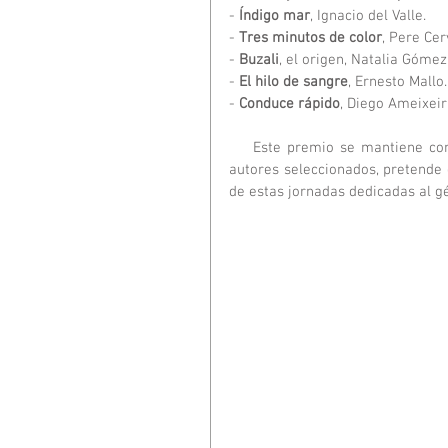
- 
Índigo mar
, Ignacio del Valle.
- 
Tres minutos de color
, Pere Cer
- 
Buzali
, el origen, Natalia Gómez
- 
El hilo de sangre
, Ernesto Mallo.
- 
Conduce rápido
, Diego Ameixeir
    Este premio se mantiene como una actividad que, además de reconocer el mérito de los 
autores seleccionados, pretende 
de estas jornadas dedicadas al g