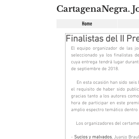
CartagenaNegra. Jo
Home
Finalistas del II 
El equipo organizador de las j
seleccionado ya los finalistas d
cuya entrega tendrá lugar durante
de septiembre de 2018.
    En esta ocasión han sido seis las novelas seleccionadas, siempre dentro de las que cumplían 
el requisito de haber sido publi
gracias tanto a los autores como 
hora de participar en este premi
amplio espectro temático dentro 
    Los organizadores del certam
- 
Sucios y malvados
, Juanjo Braul