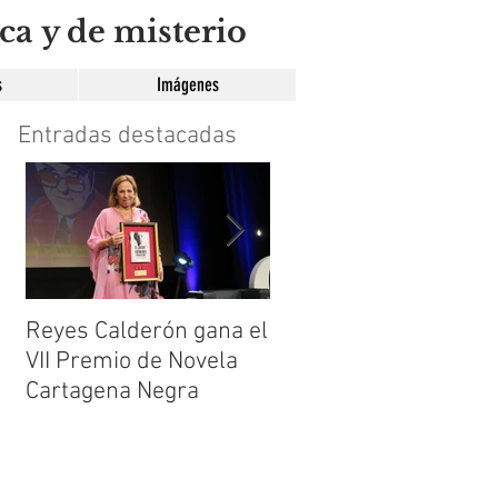
ca y de misterio
s
Imágenes
Entradas destacadas
Reyes Calderón gana el
Huérfanos de sombra
VII Premio de Novela
de María Suré
Cartagena Negra