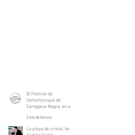
El Festival de
Cortometrajes de
Cartagena Negra, en el
listado oficial de
2 min de lectura
festivales nacionales de
los Goya.
La playa de cristal, de