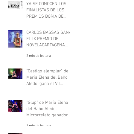
YA SE CONOCEN LOS
FINALISTAS DE LOS
PREMIOS BORIA DE
RELATO NEGRO JUVENIL
1 min de lectura
CARLOS BASSAS GANA
EL IX PREMIO DE
NOVELACARTAGENA
NEGRA
2 min de lectura
"Castigo ejemplar" de
María Elena del Baño
Aledo, gana el VII
concurso de
1 min de lectura
microrrelatos negros,
"Deje aquí su sombrero".
"Glup" de María Elena
del Baño Aledo.
Microrrelato ganador
del VII concurso de
1 min de lectura
microrrelatos negros,