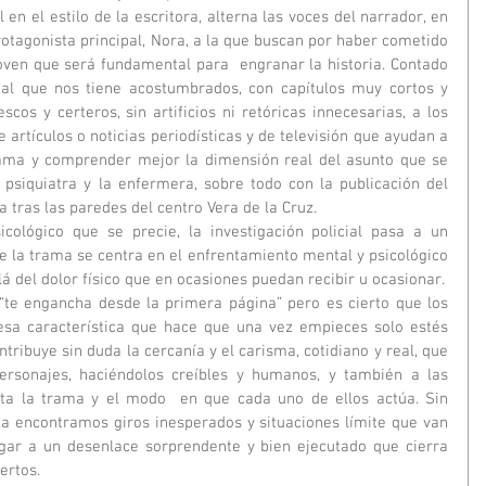
protagonista principal, Nora, a la que buscan por haber cometido 
oven que será fundamental para  engranar la historia. Contado 
 al que nos tiene acostumbrados, con capítulos muy cortos y 
cos y certeros, sin artificios ni retóricas innecesarias, a los 
 artículos o noticias periodísticas y de televisión que ayudan a 
rama y comprender mejor la dimensión real del asunto que se 
 psiquiatra y la enfermera, sobre todo con la publicación del 
a tras las paredes del centro Vera de la Cruz.
e la trama se centra en el enfrentamiento mental y psicológico 
á del dolor físico que en ocasiones puedan recibir u ocasionar.
“te engancha desde la primera página” pero es cierto que los 
esa característica que hace que una vez empieces solo estés 
ntribuye sin duda la cercanía y el carisma, cotidiano y real, que 
sonajes, haciéndolos creíbles y humanos, y también a las 
nta la trama y el modo  en que cada uno de ellos actúa. Sin 
la encontramos giros inesperados y situaciones límite que van 
gar a un desenlace sorprendente y bien ejecutado que cierra 
rtos.  