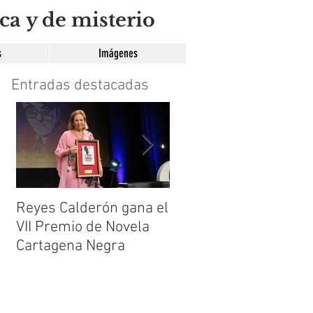
ca y de misterio
s
Imágenes
Entradas destacadas
Reyes Calderón gana el
Huérfanos de sombra
VII Premio de Novela
de María Suré
Cartagena Negra