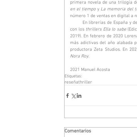
primera novela de una trilogía d
en el tiempo
 y 
La memoria del 
número 1 de ventas en digital a n
	En librerías de España y de varios países como Italia, Polonia o República Checa, destaca 
con los 
thrillers Ella lo sabe
 (Edi
2019). En febrero de 2020 Loren
más adictivas del año alabada po
productora Zeta Studios. En 202
Nora Roy
.
2021 Manuel Acosta
Etiquetas:
reseña
thriller
Comentarios