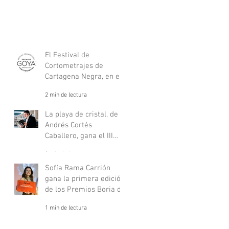
El Festival de
Cortometrajes de
Cartagena Negra, en el
listado oficial de
2 min de lectura
festivales nacionales de
los Goya.
La playa de cristal, de
Andrés Cortés
Caballero, gana el III
Premio de Novela Philip
2 min de lectura
Marlowe
Sofía Rama Carrión
gana la primera edición
de los Premios Boria de
relato negro juvenil
1 min de lectura