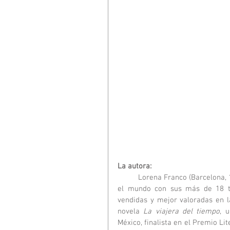
La autora:
	Lorena Franco (Barcelona, 1983) ha conseguido seducir a más de 250.000 lectores de todo 
el mundo con sus más de 18 tít
vendidas y mejor valoradas en l
novela 
La viajera del tiempo
, 
México, finalista en el Premio Li