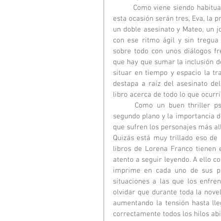
	Como viene siendo habitual en el estilo de la escritora, alterna las voces del narrador, en 
esta ocasión serán tres, Eva, la 
un doble asesinato y Mateo, un j
con ese ritmo ágil y sin tregua
sobre todo con unos diálogos fres
que hay que sumar la inclusión de
situar en tiempo y espacio la t
destapa a raíz del asesinato del
libro acerca de todo lo que ocurrí
	Como un buen thriller psicológico que se precie, la investigación policial pasa a un 
segundo plano y la importancia d
que sufren los personajes más all
Quizás está muy trillado eso de 
libros de Lorena Franco tienen 
atento a seguir leyendo. A ello co
imprime en cada uno de sus per
situaciones a las que los enfre
olvidar que durante toda la nove
aumentando la tensión hasta lle
correctamente todos los hilos abie