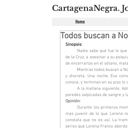
CartagenaNegra. Jo
Home
Todos buscan a No
Sinopsis:
	Nadie sabe qué fue lo que impulsó a Nora Roy, una paciente del centro psiquiátrico Vera 
de la Cruz, a asesinar a su psiqu
de encerrarlos en el sótano, matar
	Mientras todos buscan a Nora, Eva alquila una habitación a Charlotte, una parisina extraña 
y discreta. Una noche, Eva coi
conoce, y terminan en su piso lo
	A la mañana siguiente, Adrián no está y Charlotte ha desaparecido dejando tras de sí las 
paredes salpicadas de sangre y l
Opinión:
	Durante los primeros momentos de la lectura de esta novela me pareció que sería algo 
más juvenil de lo que Lorena no
constata que no es así. La tra
serios que Lorena Franco aborda 