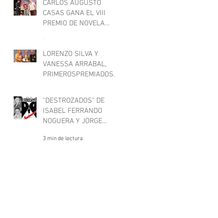
"Deje aquí su sombrero"
CARLOS AUGUSTO
CASAS GANA EL VIII
PREMIO DE NOVELA
CARTAGENA NEGRA
3 min de lectura
LORENZO SILVA Y
VANESSA ARRABAL,
PRIMEROSPREMIADOS
EN CARTAGENA NEGRA
1 min de lectura
"DESTROZADOS" DE
ISABEL FERRANDO
NOGUERA Y JORGE
CASTRO GÓMEZ
3 min de lectura