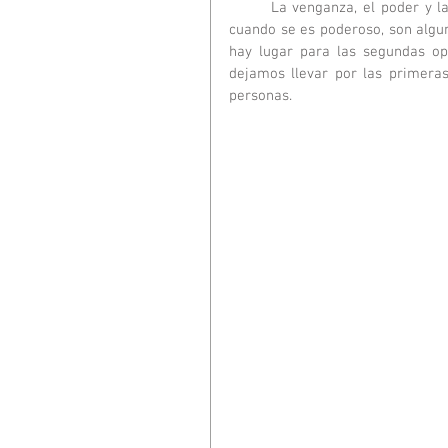
	La venganza, el poder y la creencia de que todo es posible incluso al margen de la ley 
cuando se es poderoso, son algu
hay lugar para las segundas op
dejamos llevar por las primera
personas.