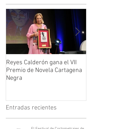
Reyes Calderón gana el VII
Huérfanos de s
Premio de Novela Cartagena
María Suré
Negra
Entradas recientes
El Festival de Cortometrajes de