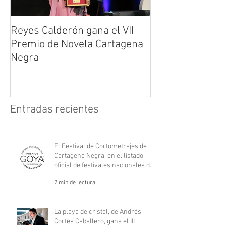
Reyes Calderón gana el VII
Huérfanos de s
Premio de Novela Cartagena
María Suré
Negra
Entradas recientes
El Festival de Cortometrajes de
Cartagena Negra, en el listado
oficial de festivales nacionales de
los Goya.
2 min de lectura
La playa de cristal, de Andrés
Cortés Caballero, gana el III