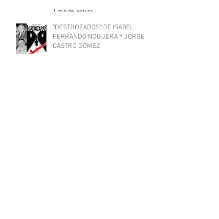
1 min de lectura
"DESTROZADOS" DE ISABEL
FERRANDO NOGUERA Y JORGE
CASTRO GÓMEZ
3 min de lectura
Archivo
junio de 2026
(3)
3 entradas
mayo de 2026
(1)
1 entrada
septiembre de 2025
(2)
2 entradas
septiembre de 2024
(3)
3 entradas
agosto de 2024
(21)
21 entradas
julio de 2024
(7)
7 entradas
junio de 2024
(1)
1 entrada
abril de 2024
(2)
2 entradas
marzo de 2024
(2)
2 entradas
septiembre de 2023
(4)
4 entradas