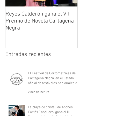
Reyes Calderón gana el VII
Huérfanos de s
Premio de Novela Cartagena
María Suré
Negra
Entradas recientes
El Festival de Cortometrajes de
Cartagena Negra, en el listado
oficial de festivales nacionales de
los Goya.
2 min de lectura
La playa de cristal, de Andrés
Cortés Caballero, gana el III