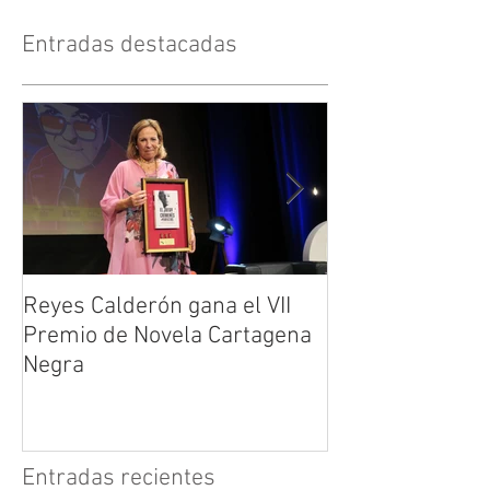
Entradas destacadas
Reyes Calderón gana el VII
Huérfanos de s
Premio de Novela Cartagena
María Suré
Negra
Entradas recientes