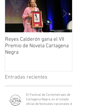
Reyes Calderón gana el VII
Huérfanos de s
Premio de Novela Cartagena
María Suré
Negra
Entradas recientes
El Festival de Cortometrajes de
Cartagena Negra, en el listado
oficial de festivales nacionales de