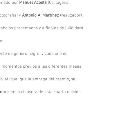
rmado por 
Manuel Acosta
 (Cartagena
otografía) y 
Antonio A. Martínez
 (realizador),
trabajos presentados y a finales de julio dará
as.
ente de género negro, y cada uno de
los momentos previos a las diferentes mesas
lo
, al igual que la entrega del premio,
 se
embre
, en la clausura de esta cuarta edición.