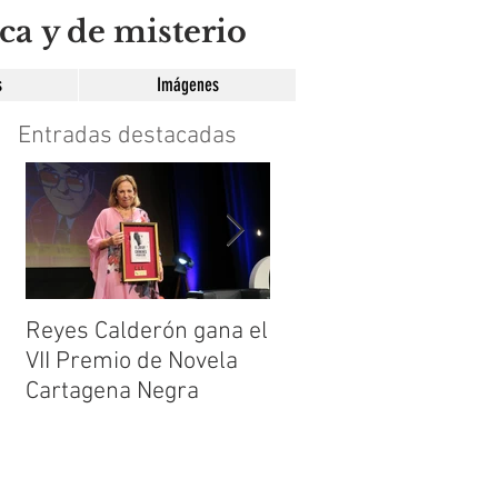
ca y de misterio
s
Imágenes
Entradas destacadas
Reyes Calderón gana el
Huérfanos de sombra
VII Premio de Novela
de María Suré
Cartagena Negra