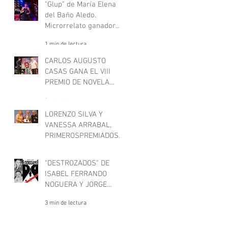
"Deje aquí su sombrero".
"Glup" de María Elena
del Baño Aledo.
Microrrelato ganador
del VII concurso de
1 min de lectura
microrrelatos negros,
"Deje aquí su sombrero"
CARLOS AUGUSTO
CASAS GANA EL VIII
PREMIO DE NOVELA
CARTAGENA NEGRA
3 min de lectura
LORENZO SILVA Y
VANESSA ARRABAL,
PRIMEROSPREMIADOS
EN CARTAGENA NEGRA
1 min de lectura
"DESTROZADOS" DE
ISABEL FERRANDO
NOGUERA Y JORGE
CASTRO GÓMEZ
3 min de lectura