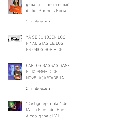
gana la primera edición
de los Premios Boria de
relato negro juvenil
1 min de lectura
YA SE CONOCEN LOS
FINALISTAS DE LOS
PREMIOS BORIA DE
RELATO NEGRO JUVENIL
1 min de lectura
CARLOS BASSAS GANA
EL IX PREMIO DE
NOVELACARTAGENA
NEGRA
2 min de lectura
"Castigo ejemplar" de
María Elena del Baño
Aledo, gana el VII
concurso de
1 min de lectura
microrrelatos negros,