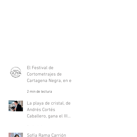
El Festival de
Cortometrajes de
Cartagena Negra, en el
listado oficial de
2 min de lectura
festivales nacionales de
los Goya.
La playa de cristal, de
Andrés Cortés
Caballero, gana el III
Premio de Novela Philip
2 min de lectura
Marlowe
Sofía Rama Carrión