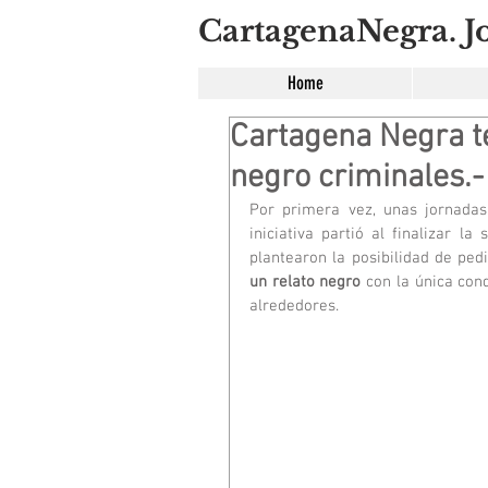
CartagenaNegra. Jo
Home
Cartagena Negra te
negro criminales.-
Por primera vez, unas jornadas 
iniciativa partió al finalizar la
un relato negro 
con la única con
alrededores.