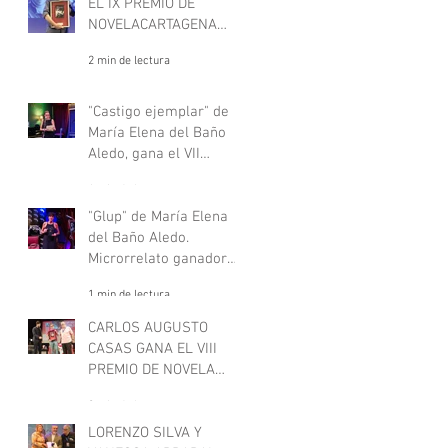
EL IX PREMIO DE
NOVELACARTAGENA
NEGRA
2 min de lectura
"Castigo ejemplar" de
María Elena del Baño
Aledo, gana el VII
concurso de
1 min de lectura
microrrelatos negros,
"Deje aquí su sombrero".
"Glup" de María Elena
del Baño Aledo.
Microrrelato ganador
del VII concurso de
1 min de lectura
microrrelatos negros,
"Deje aquí su sombrero"
CARLOS AUGUSTO
CASAS GANA EL VIII
PREMIO DE NOVELA
CARTAGENA NEGRA
3 min de lectura
LORENZO SILVA Y