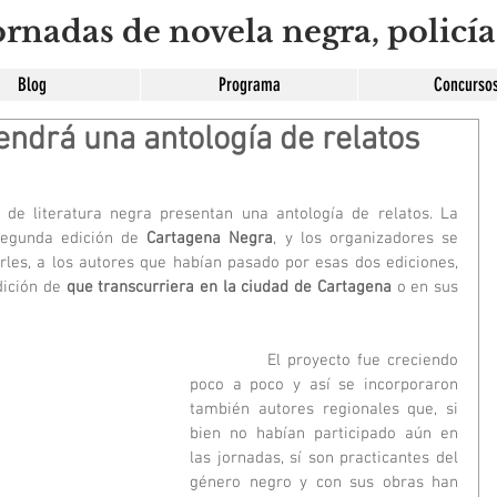
rnadas de novela negra, policía
Blog
Programa
Concurso
ndrá una antología de relatos
de literatura negra presentan una antología de relatos. La 
 segunda edición de 
Cartagena Negra
, y los organizadores se 
plantearon la posibilidad de pedirles, a los autores que habían pasado por esas dos ediciones, 
dición de 
que transcurriera en la ciudad de Cartagena 
o en sus 
            El proyecto fue creciendo 
poco a poco y así se incorporaron 
también autores regionales que, si 
bien no habían participado aún en 
las jornadas, sí son practicantes del 
género negro y con sus obras han 