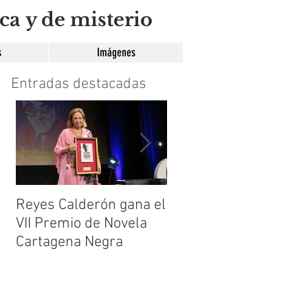
ca y de misterio
s
Imágenes
Entradas destacadas
Reyes Calderón gana el
Huérfanos de sombra
VII Premio de Novela
de María Suré
Cartagena Negra