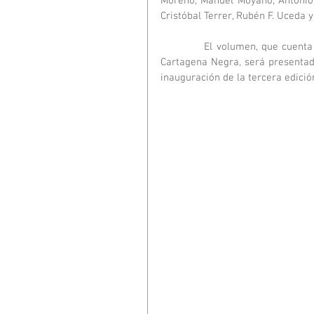
Moreno, Manuel Moyano, Antonio 
Cristóbal Terrer, Rubén F. Uceda 
            El volumen, que cuenta con un prólogo de Francisco Marín, director de contenidos de 
Cartagena Negra, será presentad
inauguración de la tercera edició