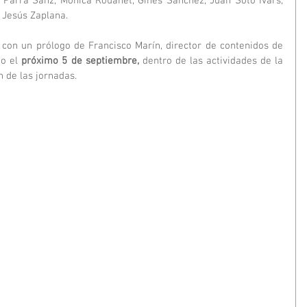
Parra Sanz, Mónica Rouanet, Ginés Sánchez, Juan Soto Ivars, 
y Jesús Zaplana.
o el 
próximo 5 de septiembre,
 dentro de las actividades de la 
n de las jornadas.