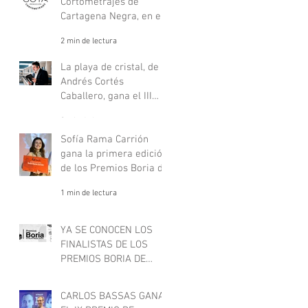
Cortometrajes de
Cartagena Negra, en el
listado oficial de
2 min de lectura
festivales nacionales de
los Goya.
La playa de cristal, de
Andrés Cortés
Caballero, gana el III
Premio de Novela Philip
2 min de lectura
Marlowe
Sofía Rama Carrión
gana la primera edición
de los Premios Boria de
relato negro juvenil
1 min de lectura
YA SE CONOCEN LOS
FINALISTAS DE LOS
PREMIOS BORIA DE
RELATO NEGRO JUVENIL
1 min de lectura
CARLOS BASSAS GANA